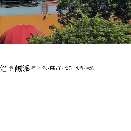
治 / 鹹派
外賣小市
沙拉開胃菜 / 輕食三明治 / 鹹派