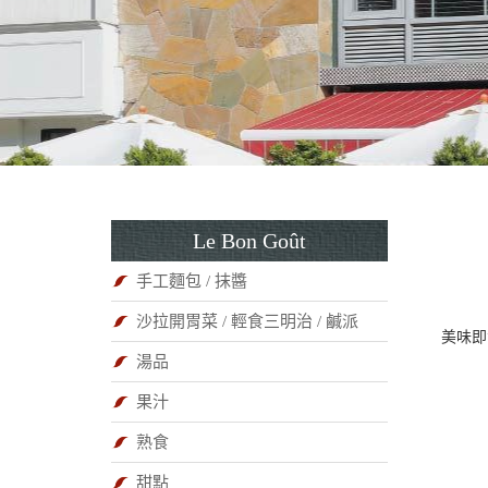
Le Bon Goût
手工麵包 / 抹醬
沙拉開胃菜 / 輕食三明治 / 鹹派
美味即
湯品
果汁
熟食
甜點