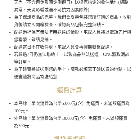
天內（不含週休及國定例假日）送達您指定的收件地址(網路
異常、天災影響或遇不可抗力因素除外)。
為了保護商品的完整，我們會妥善包裝您所訂購的商品，收到
貨後請立即開箱檢查，確認商品包裝完整無缺。
配送過程偶有無法準時送達的情形，宅配人員將以電話先行與
您聯繫，敬請見諒。
配送當日不在收件處，宅配人員會再擇期聯繫配送。
若超過7日仍無法聯絡上，以致商品無法送達，GNC將取消該
筆訂單。
為了確實將貨送到您的手上，請務必填寫正確送貨的地點，以
便盡速將商品寄送給您。
運費計算
本島線上單次消費滿台幣5,000元(含）免運費，未滿額運費為
100元。
外島線上單次消費滿台幣10,000元(含）免運費，未滿額運費
為300元。